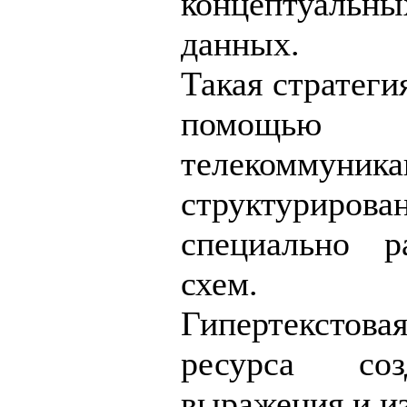
концептуальны
данных.
Такая стратеги
помощью п
телекоммуни
структуриро
специально р
схем.
Гипертексто
ресурса со
выражения и и