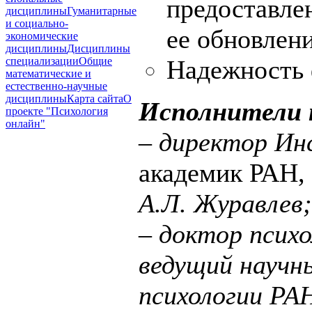
предоставле
дисциплины
Гуманитарные
и социально-
ее обновлени
экономические
дисциплины
Дисциплины
специализации
Общие
Надежность 
математические и
естественно-научные
дисциплины
Карта сайта
О
Исполнители 
проекте "Психология
онлайн"
– директор Ин
академик РАН,
А.Л. Журавлев;
– доктор психо
ведущий науч
психологии РАН